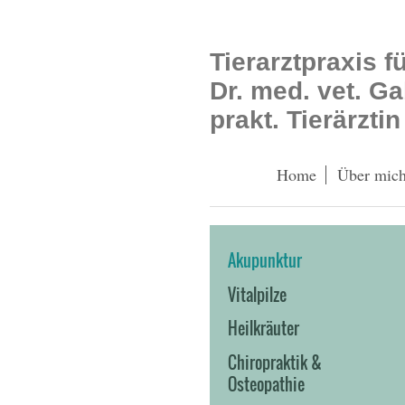
Tierarztpraxis f
Dr. med. vet. G
prakt. Tierärztin
Home
Über mic
Akupunktur
Vitalpilze
Heilkräuter
Chiropraktik &
Osteopathie