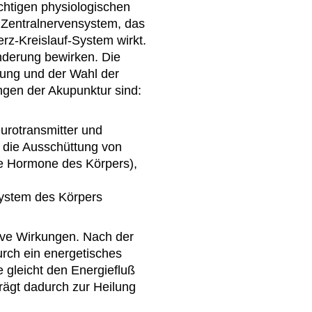
chtigen physiologischen
s Zentralnervensystem, das
z-Kreislauf-System wirkt.
nderung bewirken. Die
rung und der Wahl der
ngen der Akupunktur sind:
eurotransmitter und
 die Ausschüttung von
de Hormone des Körpers),
system des Körpers
tive Wirkungen. Nach der
urch ein energetisches
 gleicht den Energiefluß
trägt dadurch zur Heilung